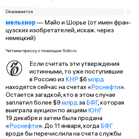
Оказывается
мельхиор
—
Майо и Шорье (от имен фран­
цуз­ских изоб­ре­та­те­лей, ис­каж. че­рез
немец­кий)
Читаем прессу с помощью Sokr.ru
Если считать эти утверждения
истинными, то уже поступившие
в Россию из
КНР
$6
млрд
находятся сейчас на счетах «
Роснефти
».
Остается загадкой, кто в этом случае
заплатил более $9
млрд
за
БФГ
, которая
выиграла аукцион по акциям
ЮНГ
19 декабря и затем была продана
«
Роснефти
». До 11 января, когда
БФГ
вроде бы перечислила на счета службы