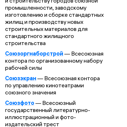
и строительству городов союзной
промышленности, заводскому
изготовлению и сборке стандартных
жилищ и производству новых
строительных материалов для
стандартного жилищного
строительства
Союзоргнаборстрой
—
Всесоюзная
контора по организованному набору
рабочей силы
Союзэкран
—
Всесоюзная контора
по управлению кинотеатрами
союзного значения
Союзфото
—
Всесоюзный
государственный литературно-
иллюстрационный и фото-
издательский трест