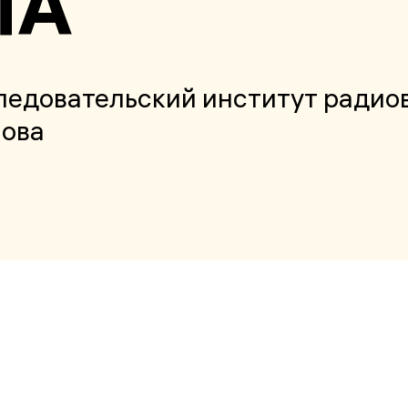
ПА
едовательский институт радио
пова