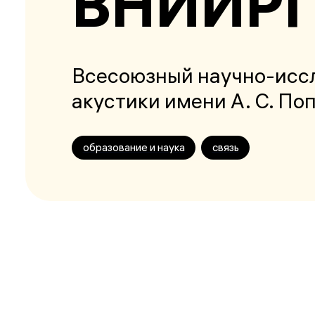
ВНИИР
Всесоюзный научно-иссл
акустики имени А. С. По
образование и наука
связь