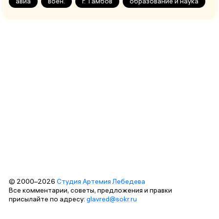
авиа
воен.
г. Тамбов
образование и наука
© 2000–2026
Студия Артемия Лебедева
Все комментарии, советы, предложения и правки
присылайте по адресу:
glavred@sokr.ru