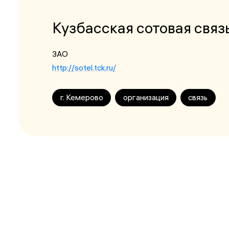
Кузбасская сотовая связ
ЗАО
http://sotel.tck.ru/
г. Кемерово
организация
связь