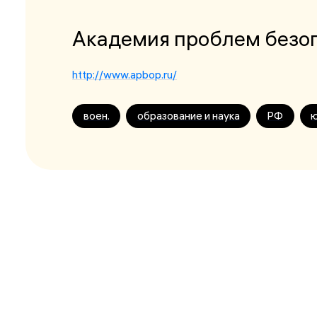
Академия проблем безоп
http://www.apbop.ru/
воен.
образование и наука
РФ
ю