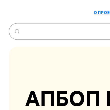
О ПРОЕ
АП­БОП