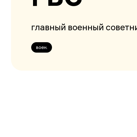
главный военный советн
воен.