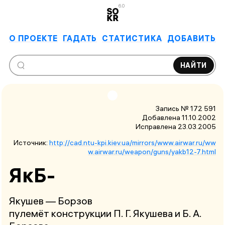
6.0
О ПРОЕКТЕ
ГАДАТЬ
СТАТИСТИКА
ДОБАВИТЬ
НАЙТИ
Запись № 172 591
Добавлена 11.10.2002
Исправлена
23.03.2005
Источник:
http://cad.ntu-kpi.kiev.ua/mirrors/www.airwar.ru/ww
w.airwar.ru/weapon/guns/yakb12-7.html
ЯкБ-
Якушев — Борзов
пулемёт конструкции П. Г. Якушева и Б. А.