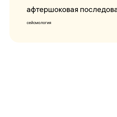
афтершоковая последов
сейсмология