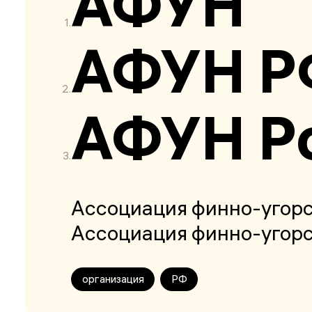
АФУН
АФУН Р
АФУН Ро
Ассоциация финно-угорс
Ассоциация финно-угорс
организация
РФ