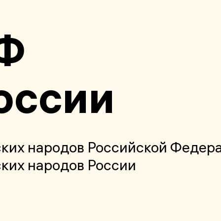
Ф
с­сии
ких народов Российской Федер
ких народов России