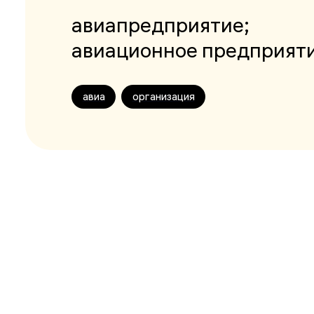
авиапредприятие;
авиационное предприят
авиа
организация