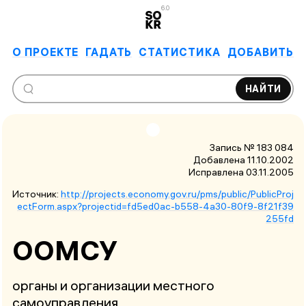
6.0
О ПРОЕКТЕ
ГАДАТЬ
СТАТИСТИКА
ДОБАВИТЬ
НАЙТИ
Запись № 183 084
Добавлена 11.10.2002
Исправлена
03.11.2005
Источник:
http://projects.economy.gov.ru/pms/public/PublicProj
ectForm.aspx?projectid=fd5ed0ac-b558-4a30-80f9-8f21f39
255fd
ООМСУ
органы и организации местного
самоуправления