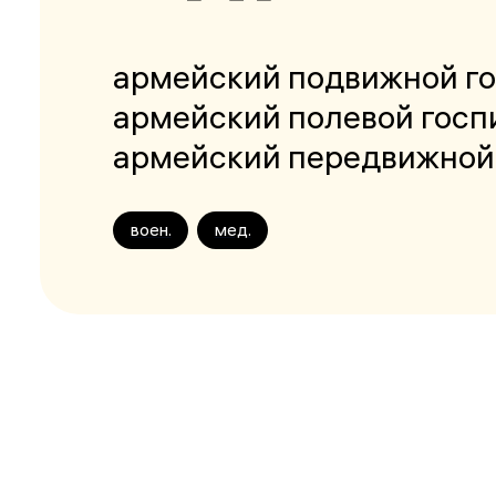
армейский подвижной г
армейский полевой госп
армейский передвижной
воен.
мед.