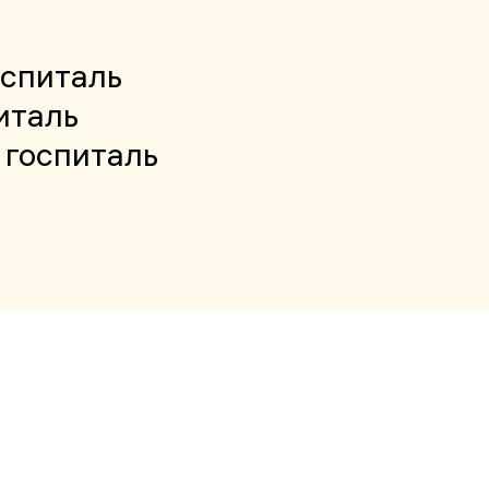
оспиталь
италь
 госпиталь