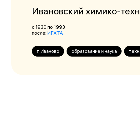
Ивановский химико-техн
с 1930
по 1993
после:
ИГХТА
г. Иваново
образование и наука
техн