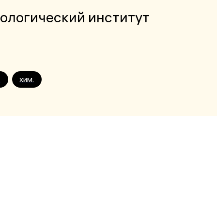
ологический институт
.
хим.