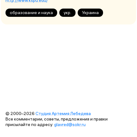
http://www.kspu.edu/
образование и наука
укр.
Украина
© 2000–2026
Студия Артемия Лебедева
Все комментарии, советы, предложения и правки
присылайте по адресу:
glavred@sokr.ru