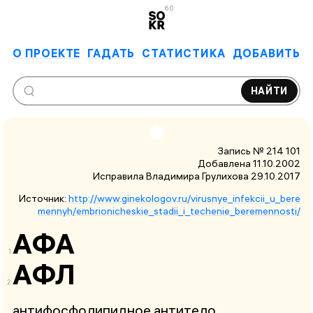
6.0
О ПРОЕКТЕ
ГАДАТЬ
СТАТИСТИКА
ДОБАВИТЬ
НАЙТИ
Запись № 214 101
Добавлена 11.10.2002
Исправила Владимира Грулихова
29.10.2017
Источник:
http://www.ginekologov.ru/virusnye_infekcii_u_bere
mennyh/embrionicheskie_stadii_i_techenie_beremennosti/
АФА
АФЛ
антифосфолипидное антитело