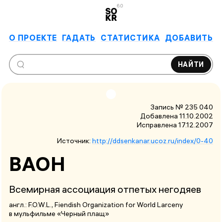
6.0
О ПРОЕКТЕ
ГАДАТЬ
СТАТИСТИКА
ДОБАВИТЬ
НАЙТИ
Запись № 235 040
Добавлена 11.10.2002
Исправлена
17.12.2007
Источник:
http://ddsenkanar.ucoz.ru/index/0-40
ВАОН
Всемирная ассоциация отпетых негодяев
англ.:
F.O.W.L.
, Fiendish Organization for World Larceny
в мульфильме «Черный плащ»