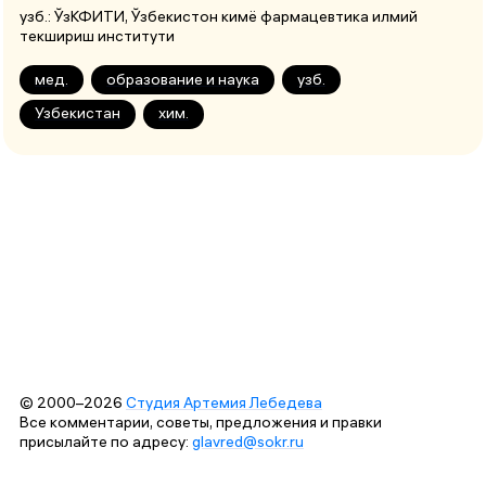
узб.:
ЎзКФИТИ
, Ўзбекистон кимё фармацевтика илмий
текшириш институти
мед.
образование и наука
узб.
Узбекистан
хим.
© 2000–2026
Студия Артемия Лебедева
Все комментарии, советы, предложения и правки
присылайте по адресу:
glavred@sokr.ru