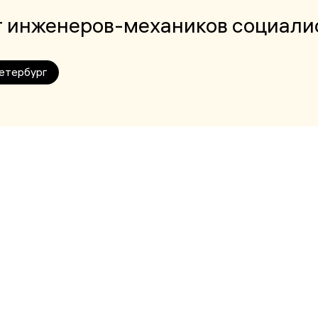
 инженеров-механиков социали
етербург