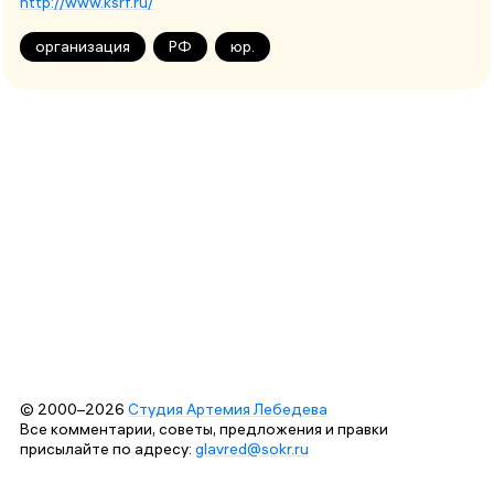
http://www.ksrf.ru/
организация
РФ
юр.
© 2000–2026
Студия Артемия Лебедева
Все комментарии, советы, предложения и правки
присылайте по адресу:
glavred@sokr.ru