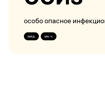
особо опасное инфекцио
мед.
мн. ч.