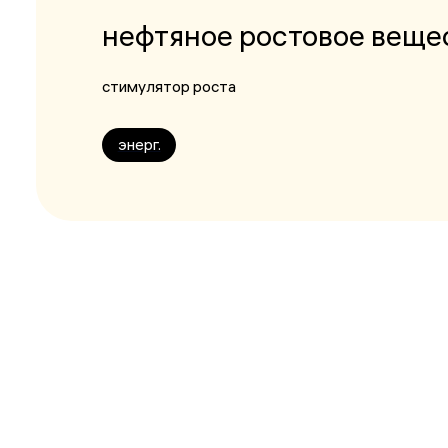
нефтяное ростовое веще
стимулятор роста
энерг.