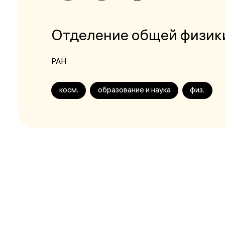
Отделение общей физик
РАН
косм.
образование и наука
физ.