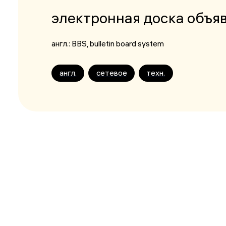
электронная доска объя
англ.:
BBS
, bulletin board system
англ.
сетевое
техн.