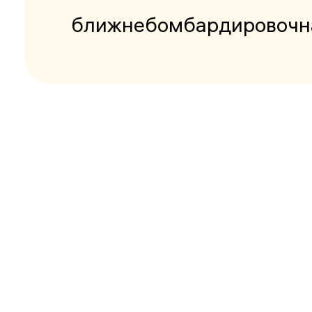
ближнебомбардировочна