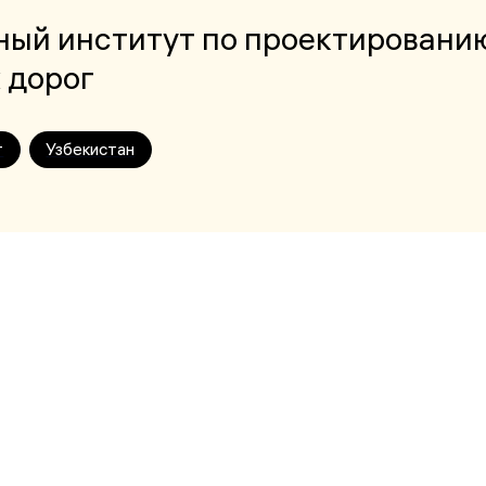
ный институт по проектировани
 дорог
т
Узбекистан