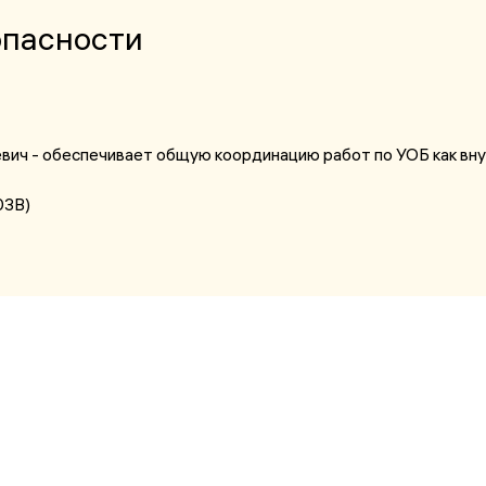
опасности
вич - обеспечивает общую координацию работ по УОБ как вну
03В)