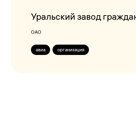
Уральский завод гражда
ОАО
авиа
организация