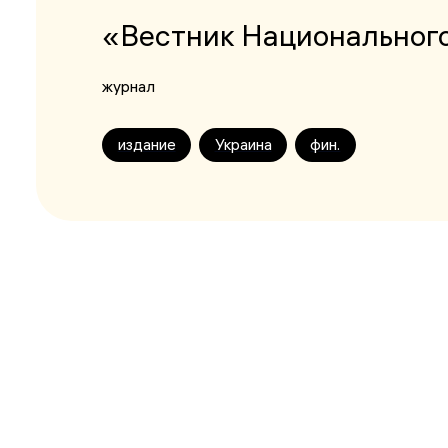
«Вестник Национальног
журнал
издание
Украина
фин.