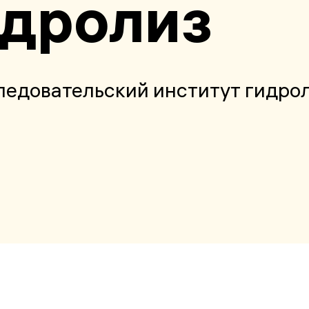
дролиз
едовательский институт гидро