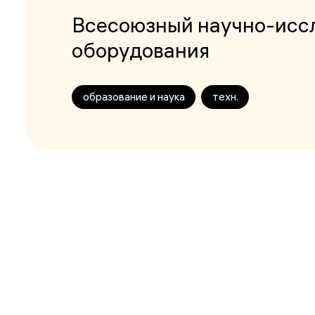
Всесоюзный научно-иссл
оборудования
образование и наука
техн.