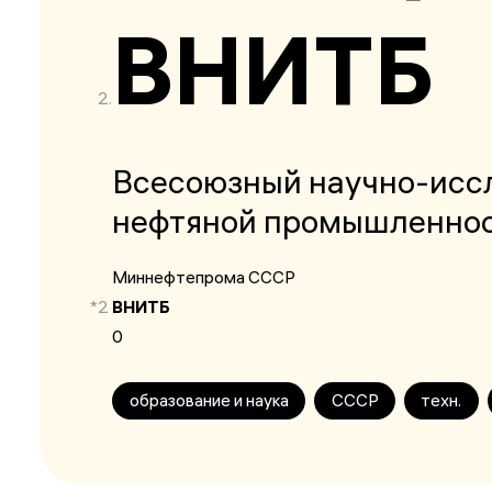
ВНИТБ
Всесоюзный научно-иссл
нефтяной промышленно
Миннефтепрома СССР
*2
ВНИТБ
0
образование и наука
СССР
техн.