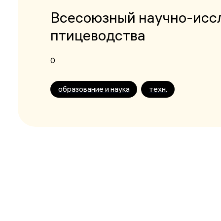
Всесоюзный научно-иссл
птицеводства
0
образование и наука
техн.