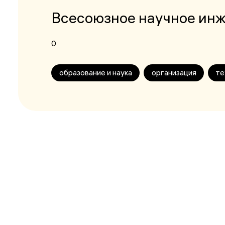
Всесоюзное научное ин
0
образование и наука
организация
те