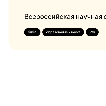
Всероссийская научная 
библ.
образование и наука
РФ