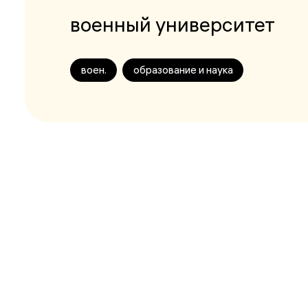
военный университет
воен.
образование и наука