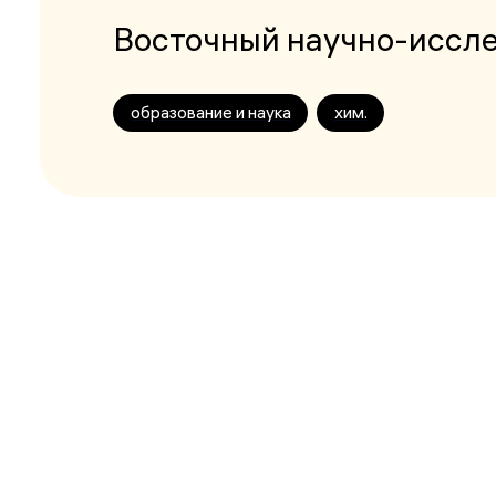
Восточный научно-иссле
образование и наука
хим.