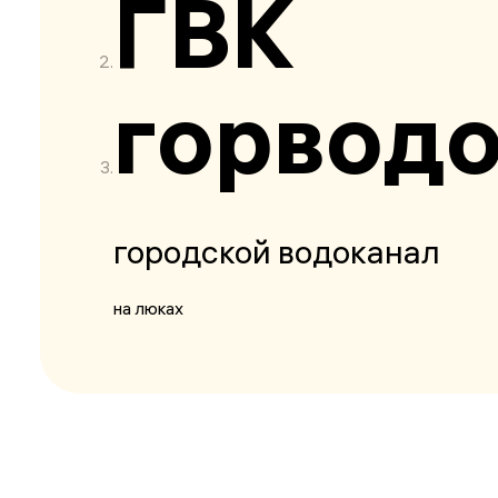
ГВК
горвод
городской водоканал
на люках